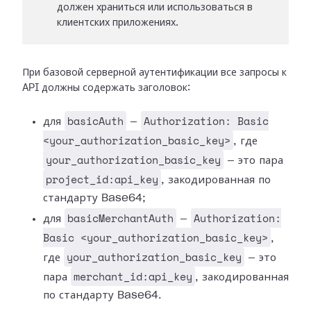
должен храниться или использоваться в
клиентских приложениях.
При базовой серверной аутентификации все запросы к
API должны содержать заголовок:
basicAuth
Authorization: Basic
для
—
<your_authorization_basic_key>
, где
your_authorization_basic_key
— это пара
project_id:api_key
, закодированная по
стандарту Base64;
basicMerchantAuth
Authorization:
для
—
Basic <your_authorization_basic_key>
,
your_authorization_basic_key
где
— это
merchant_id:api_key
пара
, закодированная
по стандарту Base64.