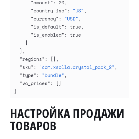
      "amount"
: 
20
,
      "country_iso"
: 
"US"
,
      "currency"
: 
"USD"
,
      "is_default"
: 
true
,
      "is_enabled"
: 
true
    }
  ],
  "regions"
: [],
  "sku"
: 
"com.xsolla.crystal_pack_2"
,
  "type"
: 
"bundle"
,
  "vc_prices"
: []
}
НАСТРОЙКА ПРОДАЖИ
ТОВАРОВ