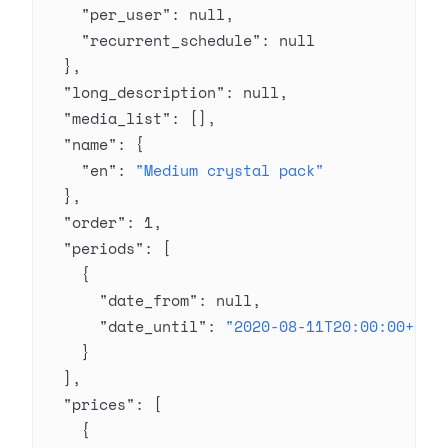
    "per_user"
: 
null
,
    "recurrent_schedule"
: 
null
  },
  "long_description"
: 
null
,
  "media_list"
: [],
  "name"
: {
    "en"
: 
"Medium crystal pack"
  },
  "order"
: 
1
,
  "periods"
: [
    {
      "date_from"
: 
null
,
      "date_until"
: 
"2020-08-11T20:00:00+03:
    }
  ],
  "prices"
: [
    {