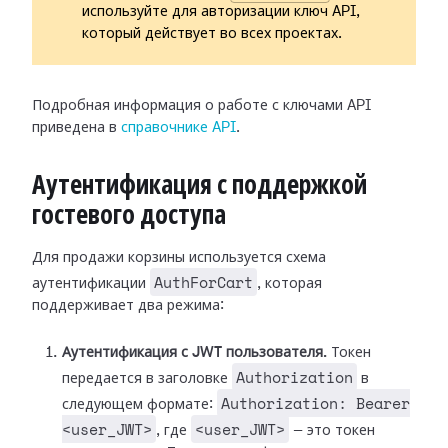
используйте для авторизации ключ API,
который действует во всех проектах.
Подробная информация о работе с ключами API
приведена в
справочнике API
.
Аутентификация с поддержкой
гостевого доступа
Для продажи корзины используется схема
AuthForCart
аутентификации
, которая
поддерживает два режима:
Аутентификация с JWT пользователя.
Токен
Authorization
передается в заголовке
в
Authorization: Bearer
следующем формате:
<user_JWT>
<user_JWT>
, где
— это токен