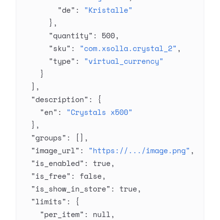
        "de"
: 
"Kristalle"
      },
      "quantity"
: 
500
,
      "sku"
: 
"com.xsolla.crystal_2"
,
      "type"
: 
"virtual_currency"
    }
  ],
  "description"
: {
    "en"
: 
"Crystals x500"
  },
  "groups"
: [],
  "image_url"
: 
"https://.../image.png"
,
  "is_enabled"
: 
true
,
  "is_free"
: 
false
,
  "is_show_in_store"
: 
true
,
  "limits"
: {
    "per_item"
: 
null
,