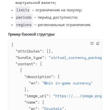
виртуальной валюте;
limits
— ограничения на покупку;
periods
— период доступности;
regions
— региональные ограничения.
Пример базовой структуры:
{
  "attributes"
: [],
  "bundle_type"
: 
"virtual_currency_package"
,
  "content"
: [
    {
      "description"
: {
        "en"
: 
"Main in-game currency"
      },
      "image_url"
: 
"https://.../image.png"
,
      "name"
: {
        "en"
: 
"Crystals"
,