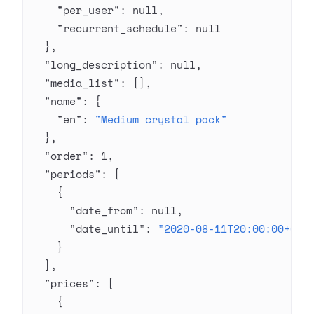
    "per_user"
: 
null
,
    "recurrent_schedule"
: 
null
  },
  "long_description"
: 
null
,
  "media_list"
: [],
  "name"
: {
    "en"
: 
"Medium crystal pack"
  },
  "order"
: 
1
,
  "periods"
: [
    {
      "date_from"
: 
null
,
      "date_until"
: 
"2020-08-11T20:00:00+03:
    }
  ],
  "prices"
: [
    {