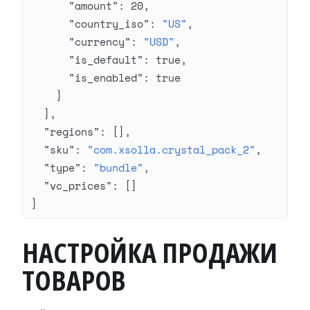
      "amount"
: 
20
,
      "country_iso"
: 
"US"
,
      "currency"
: 
"USD"
,
      "is_default"
: 
true
,
      "is_enabled"
: 
true
    }
  ],
  "regions"
: [],
  "sku"
: 
"com.xsolla.crystal_pack_2"
,
  "type"
: 
"bundle"
,
  "vc_prices"
: []
}
НАСТРОЙКА ПРОДАЖИ
ТОВАРОВ