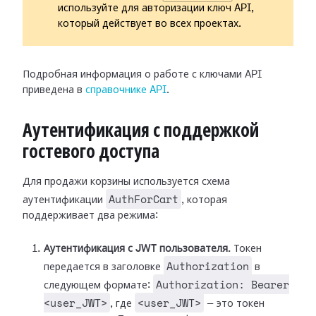
используйте для авторизации ключ API,
который действует во всех проектах.
Подробная информация о работе с ключами API
приведена в
справочнике API
.
Аутентификация с поддержкой
гостевого доступа
Для продажи корзины используется схема
AuthForCart
аутентификации
, которая
поддерживает два режима:
Аутентификация с JWT пользователя.
Токен
Authorization
передается в заголовке
в
Authorization: Bearer
следующем формате:
<user_JWT>
<user_JWT>
, где
— это токен