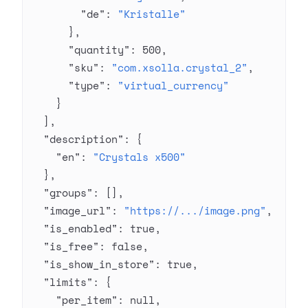
        "de"
: 
"Kristalle"
      },
      "quantity"
: 
500
,
      "sku"
: 
"com.xsolla.crystal_2"
,
      "type"
: 
"virtual_currency"
    }
  ],
  "description"
: {
    "en"
: 
"Crystals x500"
  },
  "groups"
: [],
  "image_url"
: 
"https://.../image.png"
,
  "is_enabled"
: 
true
,
  "is_free"
: 
false
,
  "is_show_in_store"
: 
true
,
  "limits"
: {
    "per_item"
: 
null
,