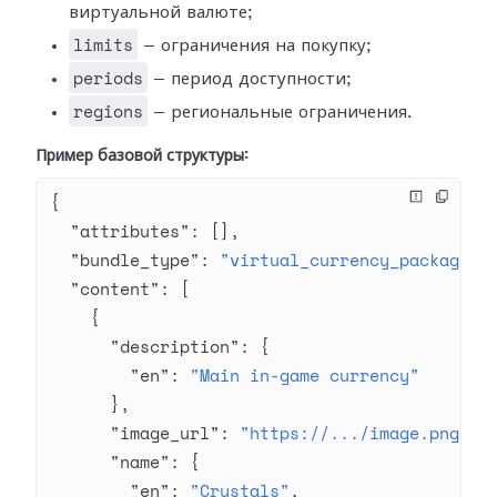
виртуальной валюте;
limits
— ограничения на покупку;
periods
— период доступности;
regions
— региональные ограничения.
Пример базовой структуры:
{
  "attributes"
: [],
  "bundle_type"
: 
"virtual_currency_package"
,
  "content"
: [
    {
      "description"
: {
        "en"
: 
"Main in-game currency"
      },
      "image_url"
: 
"https://.../image.png"
,
      "name"
: {
        "en"
: 
"Crystals"
,