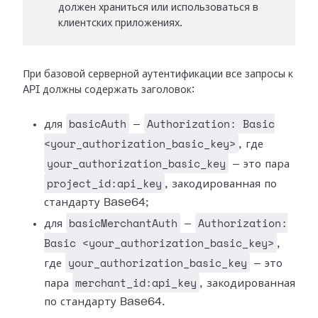
должен храниться или использоваться в
клиентских приложениях.
При базовой серверной аутентификации все запросы к
API должны содержать заголовок:
basicAuth
Authorization: Basic
для
—
<your_authorization_basic_key>
, где
your_authorization_basic_key
— это пара
project_id:api_key
, закодированная по
стандарту Base64;
basicMerchantAuth
Authorization:
для
—
Basic <your_authorization_basic_key>
,
your_authorization_basic_key
где
— это
merchant_id:api_key
пара
, закодированная
по стандарту Base64.