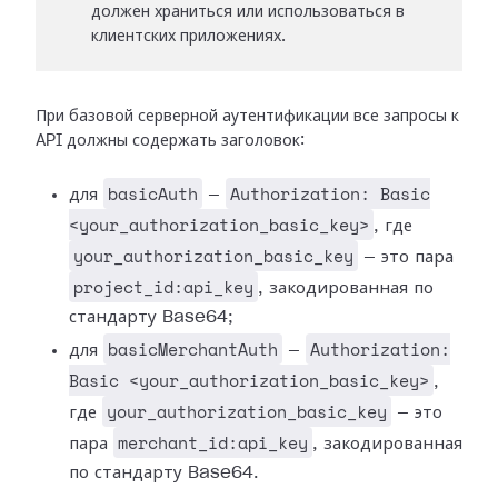
должен храниться или использоваться в
клиентских приложениях.
При базовой серверной аутентификации все запросы к
API должны содержать заголовок:
basicAuth
Authorization: Basic
для
—
<your_authorization_basic_key>
, где
your_authorization_basic_key
— это пара
project_id:api_key
, закодированная по
стандарту Base64;
basicMerchantAuth
Authorization:
для
—
Basic <your_authorization_basic_key>
,
your_authorization_basic_key
где
— это
merchant_id:api_key
пара
, закодированная
по стандарту Base64.