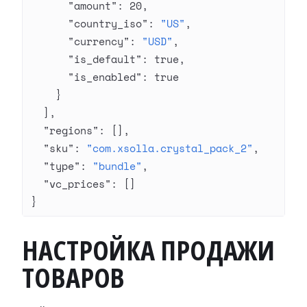
      "amount"
: 
20
,
      "country_iso"
: 
"US"
,
      "currency"
: 
"USD"
,
      "is_default"
: 
true
,
      "is_enabled"
: 
true
    }
  ],
  "regions"
: [],
  "sku"
: 
"com.xsolla.crystal_pack_2"
,
  "type"
: 
"bundle"
,
  "vc_prices"
: []
}
НАСТРОЙКА ПРОДАЖИ
ТОВАРОВ