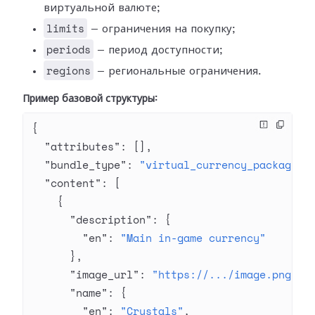
виртуальной валюте;
limits
— ограничения на покупку;
periods
— период доступности;
regions
— региональные ограничения.
Пример базовой структуры:
{
  "attributes"
: [],
  "bundle_type"
: 
"virtual_currency_package"
,
  "content"
: [
    {
      "description"
: {
        "en"
: 
"Main in-game currency"
      },
      "image_url"
: 
"https://.../image.png"
,
      "name"
: {
        "en"
: 
"Crystals"
,