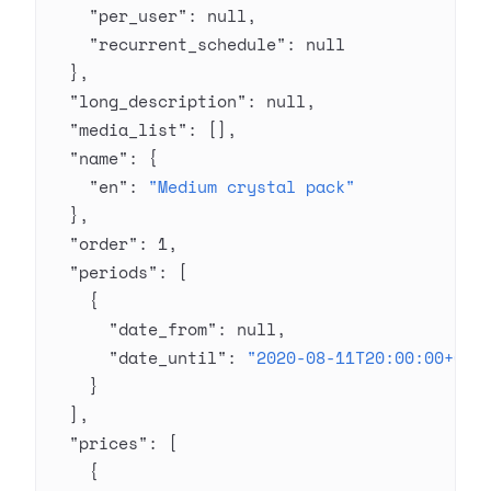
    "per_user"
: 
null
,
    "recurrent_schedule"
: 
null
  },
  "long_description"
: 
null
,
  "media_list"
: [],
  "name"
: {
    "en"
: 
"Medium crystal pack"
  },
  "order"
: 
1
,
  "periods"
: [
    {
      "date_from"
: 
null
,
      "date_until"
: 
"2020-08-11T20:00:00+03:
    }
  ],
  "prices"
: [
    {