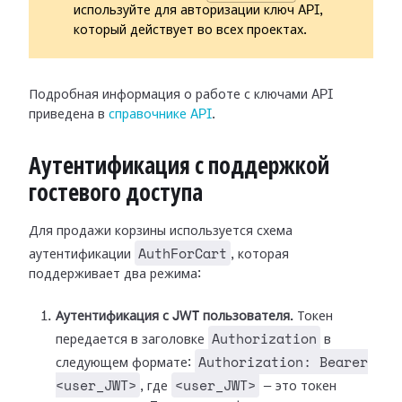
используйте для авторизации ключ API,
который действует во всех проектах.
Подробная информация о работе с ключами API
приведена в
справочнике API
.
Аутентификация с поддержкой
гостевого доступа
Для продажи корзины используется схема
AuthForCart
аутентификации
, которая
поддерживает два режима:
Аутентификация с JWT пользователя.
Токен
Authorization
передается в заголовке
в
Authorization: Bearer
следующем формате:
<user_JWT>
<user_JWT>
, где
— это токен