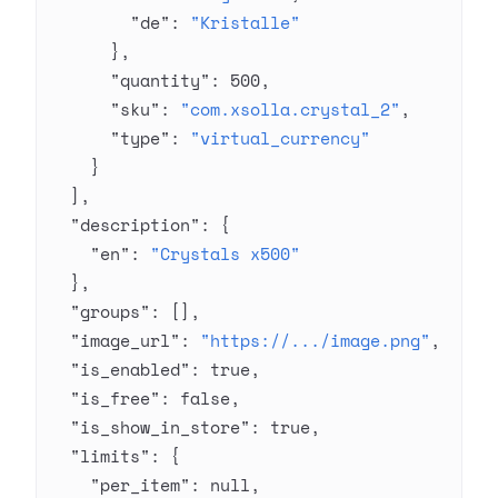
        "de"
: 
"Kristalle"
      },
      "quantity"
: 
500
,
      "sku"
: 
"com.xsolla.crystal_2"
,
      "type"
: 
"virtual_currency"
    }
  ],
  "description"
: {
    "en"
: 
"Crystals x500"
  },
  "groups"
: [],
  "image_url"
: 
"https://.../image.png"
,
  "is_enabled"
: 
true
,
  "is_free"
: 
false
,
  "is_show_in_store"
: 
true
,
  "limits"
: {
    "per_item"
: 
null
,