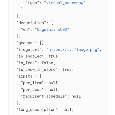
      "type"
: 
"virtual_currency"
    }
  ],
  "description"
: {
    "en"
: 
"Crystals x500"
  },
  "groups"
: [],
  "image_url"
: 
"https://.../image.png"
,
  "is_enabled"
: 
true
,
  "is_free"
: 
false
,
  "is_show_in_store"
: 
true
,
  "limits"
: {
    "per_item"
: 
null
,
    "per_user"
: 
null
,
    "recurrent_schedule"
: 
null
  },
  "long_description"
: 
null
,