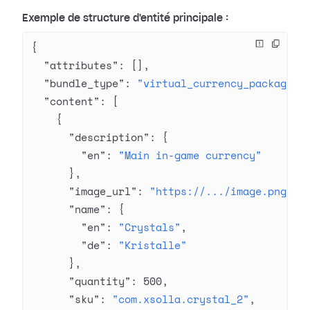
Exemple de structure d'entité principale :
{
  "attributes"
: [],
  "bundle_type"
: 
"virtual_currency_package"
,
  "content"
: [
    {
      "description"
: {
        "en"
: 
"Main in-game currency"
      },
      "image_url"
: 
"https://.../image.png"
,
      "name"
: {
        "en"
: 
"Crystals"
,
        "de"
: 
"Kristalle"
      },
      "quantity"
: 
500
,
      "sku"
: 
"com.xsolla.crystal_2"
,