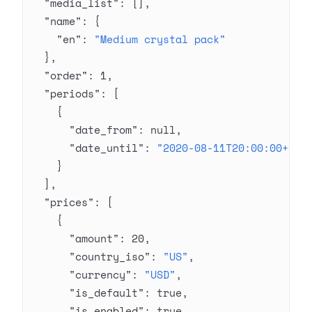
  "media_list"
: [],
  "name"
: {
    "en"
: 
"Medium crystal pack"
  },
  "order"
: 
1
,
  "periods"
: [
    {
      "date_from"
: 
null
,
      "date_until"
: 
"2020-08-11T20:00:00+03:
    }
  ],
  "prices"
: [
    {
      "amount"
: 
20
,
      "country_iso"
: 
"US"
,
      "currency"
: 
"USD"
,
      "is_default"
: 
true
,
      "is_enabled"
: 
true