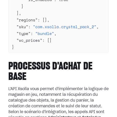
    }
  ],
  "regions"
: [],
  "sku"
: 
"com.xsolla.crystal_pack_2"
,
  "type"
: 
"bundle"
,
  "vc_prices"
: []
}
PROCESSUS D'ACHAT DE
BASE
L'API Xsolla vous permet d'implémenter la logique de
magasin en jeu, notamment la récupération du
catalogue des objets, la gestion du panier, la
création de commandes et le suivi de leur statut.
Selon le scénario d'intégration, les appels API sont