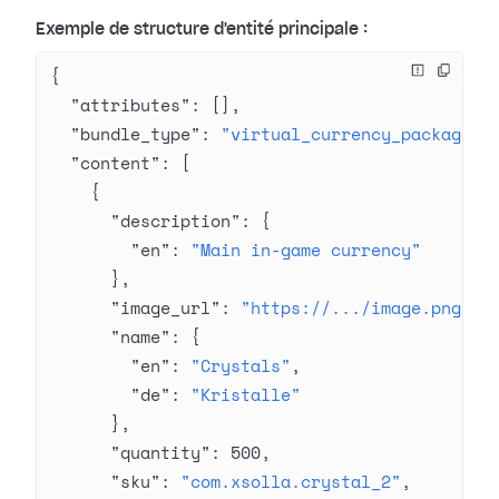
Exemple de structure d'entité principale :
{
  "attributes"
: [],
  "bundle_type"
: 
"virtual_currency_package"
,
  "content"
: [
    {
      "description"
: {
        "en"
: 
"Main in-game currency"
      },
      "image_url"
: 
"https://.../image.png"
,
      "name"
: {
        "en"
: 
"Crystals"
,
        "de"
: 
"Kristalle"
      },
      "quantity"
: 
500
,
      "sku"
: 
"com.xsolla.crystal_2"
,