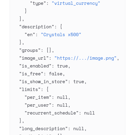
      "type"
: 
"virtual_currency"
    }
  ],
  "description"
: {
    "en"
: 
"Crystals x500"
  },
  "groups"
: [],
  "image_url"
: 
"https://.../image.png"
,
  "is_enabled"
: 
true
,
  "is_free"
: 
false
,
  "is_show_in_store"
: 
true
,
  "limits"
: {
    "per_item"
: 
null
,
    "per_user"
: 
null
,
    "recurrent_schedule"
: 
null
  },
  "long_description"
: 
null
,