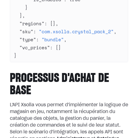
    }
  ],
  "regions"
: [],
  "sku"
: 
"com.xsolla.crystal_pack_2"
,
  "type"
: 
"bundle"
,
  "vc_prices"
: []
}
PROCESSUS D'ACHAT DE
BASE
L'API Xsolla vous permet d'implémenter la logique de
magasin en jeu, notamment la récupération du
catalogue des objets, la gestion du panier, la
création de commandes et le suivi de leur statut.
Selon le scénario d'intégration, les appels API sont