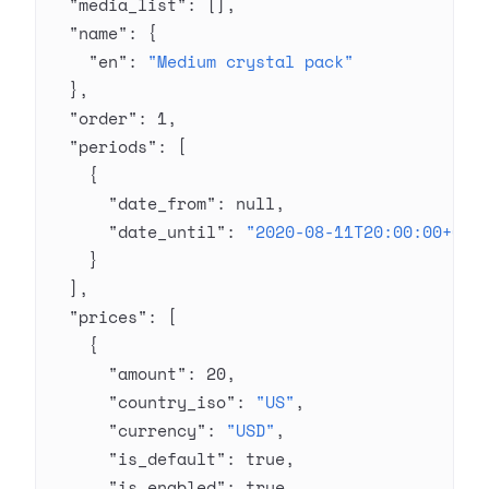
  "media_list"
: [],
  "name"
: {
    "en"
: 
"Medium crystal pack"
  },
  "order"
: 
1
,
  "periods"
: [
    {
      "date_from"
: 
null
,
      "date_until"
: 
"2020-08-11T20:00:00+03:
    }
  ],
  "prices"
: [
    {
      "amount"
: 
20
,
      "country_iso"
: 
"US"
,
      "currency"
: 
"USD"
,
      "is_default"
: 
true
,
      "is_enabled"
: 
true