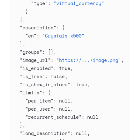
      "type"
: 
"virtual_currency"
    }
  ],
  "description"
: {
    "en"
: 
"Crystals x500"
  },
  "groups"
: [],
  "image_url"
: 
"https://.../image.png"
,
  "is_enabled"
: 
true
,
  "is_free"
: 
false
,
  "is_show_in_store"
: 
true
,
  "limits"
: {
    "per_item"
: 
null
,
    "per_user"
: 
null
,
    "recurrent_schedule"
: 
null
  },
  "long_description"
: 
null
,