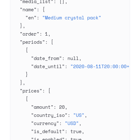
  "media_list"
: [],
  "name"
: {
    "en"
: 
"Medium crystal pack"
  },
  "order"
: 
1
,
  "periods"
: [
    {
      "date_from"
: 
null
,
      "date_until"
: 
"2020-08-11T20:00:00+03:
    }
  ],
  "prices"
: [
    {
      "amount"
: 
20
,
      "country_iso"
: 
"US"
,
      "currency"
: 
"USD"
,
      "is_default"
: 
true
,
      "is_enabled"
: 
true