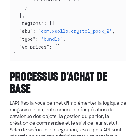
    }
  ],
  "regions"
: [],
  "sku"
: 
"com.xsolla.crystal_pack_2"
,
  "type"
: 
"bundle"
,
  "vc_prices"
: []
}
PROCESSUS D'ACHAT DE
BASE
L'API Xsolla vous permet d'implémenter la logique de
magasin en jeu, notamment la récupération du
catalogue des objets, la gestion du panier, la
création de commandes et le suivi de leur statut.
Selon le scénario d'intégration, les appels API sont