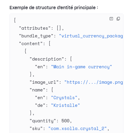
Exemple de structure d'entité principale :
{
  "attributes"
: [],
  "bundle_type"
: 
"virtual_currency_package"
,
  "content"
: [
    {
      "description"
: {
        "en"
: 
"Main in-game currency"
      },
      "image_url"
: 
"https://.../image.png"
,
      "name"
: {
        "en"
: 
"Crystals"
,
        "de"
: 
"Kristalle"
      },
      "quantity"
: 
500
,
      "sku"
: 
"com.xsolla.crystal_2"
,